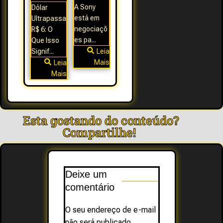
A Sony
Dólar
está em
Ultrapassa
negociaçõ
R$ 6: O
es pa...
Que Isso
Signif...
Leia
Mais
Leia
Mais
Esta gostando do conteúdo?
Compartilhe! ​
Deixe um
comentário
O seu endereço de e-mail
não será publicado.