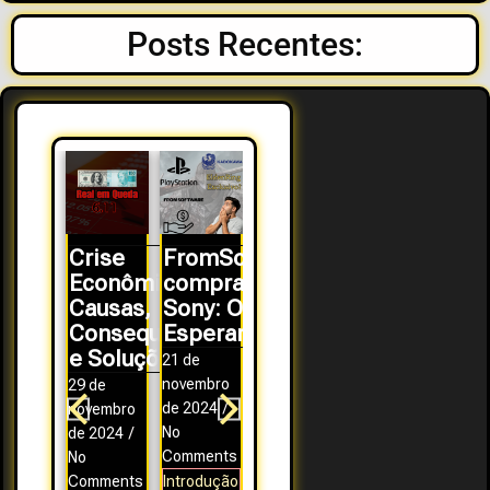
Posts Recentes:
Crise
FromSoftware
Econômica:
comprada,
Causas,
Sony: O Que
Consequências
Esperar?
e Soluções
21 de
novembro
29 de
de 2024
/
novembro
No
de 2024
/
Comments
No
Comments
Introdução