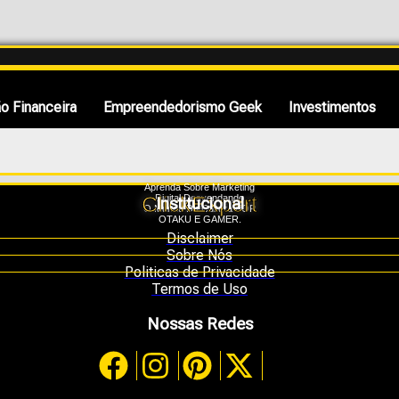
o Financeira
Empreendedorismo Geek
Investimentos
Aprenda Sobre Marketing
ClickExpert
Digital Desvendando
Institucional
O Mundo Da Cultura POP
OTAKU E GAMER.
Disclaimer
Sobre Nós
Politicas de Privacidade
Termos de Uso
Nossas Redes