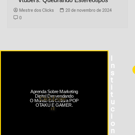
Vtubers: Quebrando Estereótipos
Mestre dos Clicks
20 de novembro de 2024
0
I
N
S
T
I
Aprenda Sobre Marketing
T
Digital Desvendando
ClickExpe
U
O Mundo Da Cultura POP
OTAKU E GAMER.
C
rt
I
O
N