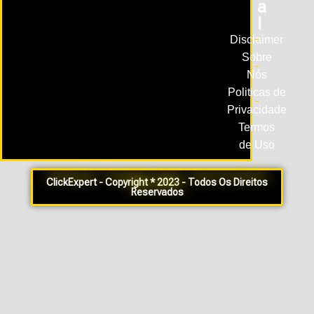
A
L
Disclaimer
Sobre
Nós
Politicas de
Privacidade
Termos
de Uso
ClickExpert - Copyright * 2023 - Todos Os Direitos
Reservados