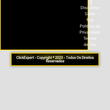
L
Disclaimer
Sobre
Nós
Politicas de
Privacidade
Termos
de Uso
ClickExpert - Copyright * 2023 - Todos Os Direitos
Reservados