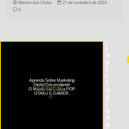
Mestre dos Clicks
21 de novembro de 2024
0
I
N
S
T
I
Aprenda Sobre Marketing
T
Digital Desvendando
ClickExpe
U
O Mundo Da Cultura POP
OTAKU E GAMER.
C
rt
I
O
N
A