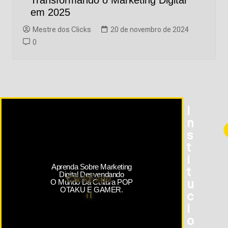
Transformando o Marketing Digital
em 2025
Mestre dos Clicks
20 de novembro de 2024
0
I
N
S
T
I
Aprenda Sobre Marketing
T
Digital Desvendando
ClickExpe
U
O Mundo Da Cultura POP
OTAKU E GAMER.
C
rt
I
O